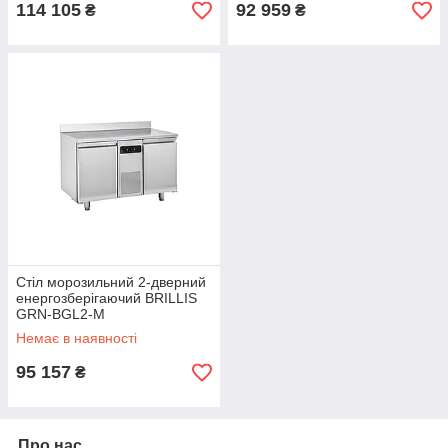
114 105
92 959
₴
₴
Стіл морозильний 2-дверний
енергозберігаючий BRILLIS
GRN-BGL2-M
Немає в наявності
95 157
₴
Про нас