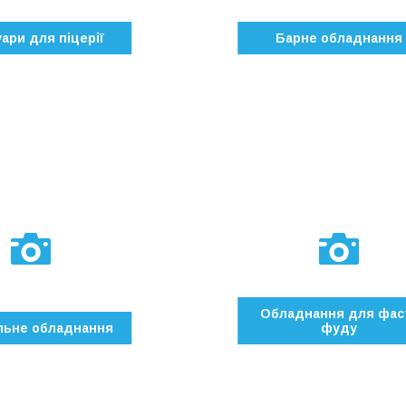
ари для піцерії
Барне обладнання
Обладнання для фас
льне обладнання
фуду