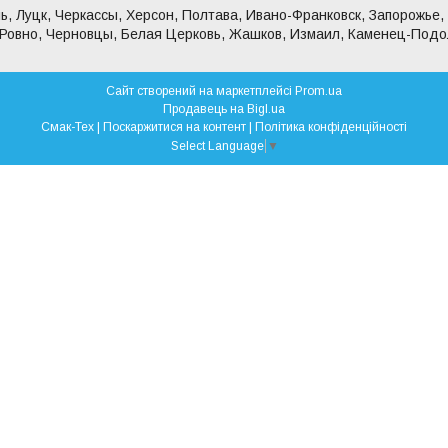
ь, Луцк, Черкассы, Херсон, Полтава, Ивано-Франковск, Запорожье,
 Ровно, Черновцы, Белая Церковь, Жашков, Измаил, Каменец-Подо
Сайт створений на маркетплейсі
Prom.ua
Продавець на Bigl.ua
Смак-Тех |
Поскаржитися на контент
|
Політика конфіденційності
Select Language
▼