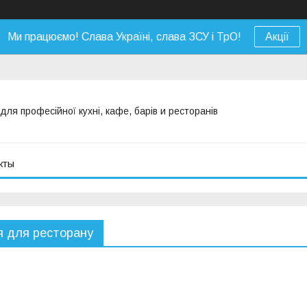
Ми працюємо! Слава Україні, слава ЗСУ і ТрО!
Акції
я професійної кухні, кафе, барів и ресторанів
кты
 для ресторану