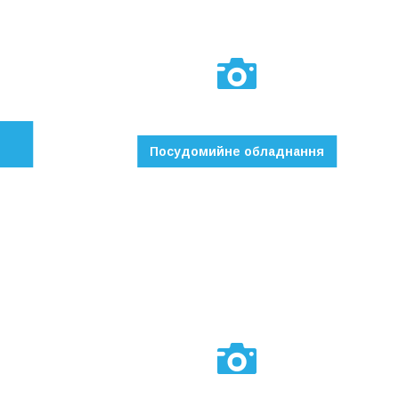
Посудомийне обладнання