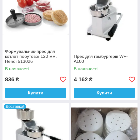
Формувальник-прес для
котлет побутової 120 мм.
Прес для гамбургерів WF-
Hendi 513026
A100
В наявності
В наявності
836
4 162
₴
₴
Купити
Купити
Доставка!