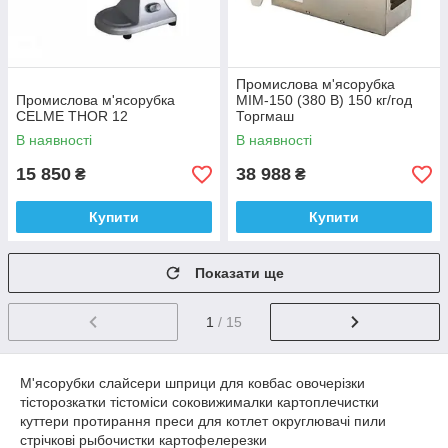
Промислова м'ясорубка
Промислова м'ясорубка
МІМ-150 (380 В) 150 кг/год
CELME THOR 12
Торгмаш
В наявності
В наявності
15 850
38 988
₴
₴
Купити
Купити
Показати ще
1
/ 15
М'ясорубки слайсери шприци для ковбас овочерізки
тісторозкатки тістоміси соковижималки картоплечистки
куттери протирання преси для котлет округлювачі пили
стрічкові рыбочистки картофелерезки