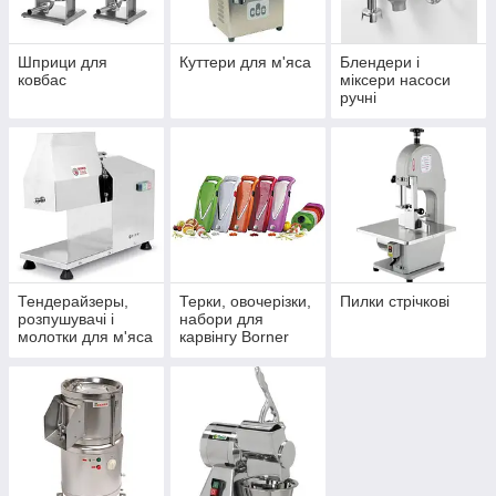
Шприци для
Куттери для м'яса
Блендери і
ковбас
міксери насоси
ручні
Тендерайзеры,
Терки, овочерізки,
Пилки стрічкові
розпушувачі і
набори для
молотки для м'яса
карвінгу Borner