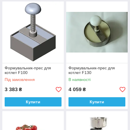
Формувальник-прес для
Формувальник-прес для
котлет F100
котлет F130
Під замовлення
В наявності
3 383
4 059
₴
₴
Купити
Купити