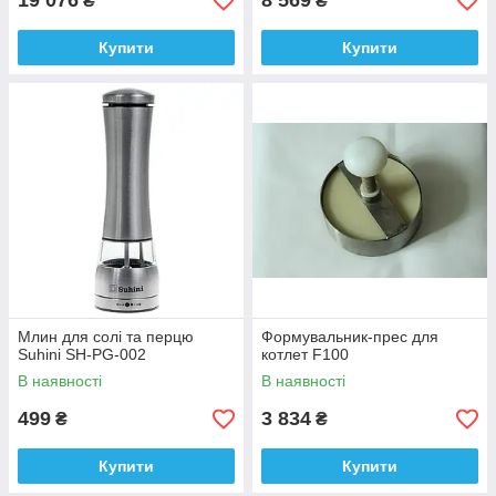
19 076
8 569
₴
₴
Купити
Купити
Млин для солі та перцю
Формувальник-прес для
Suhini SH-PG-002
котлет F100
В наявності
В наявності
499
3 834
₴
₴
Купити
Купити