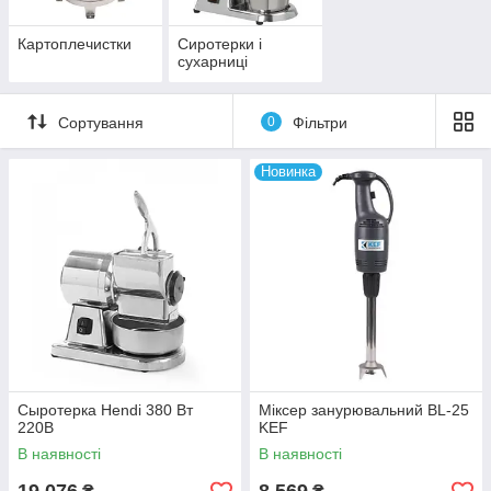
Картоплечистки
Сиротерки і
сухарниці
Сортування
0
Фільтри
Новинка
Сыротерка Hendi 380 Вт
Міксер занурювальний BL-25
220В
KEF
В наявності
В наявності