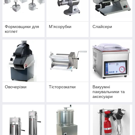
Формовщики для
М'ясорубки
Слайсери
котлет
Овочерізки
Тісторозкатки
Вакуумні
пакувальники та
аксесуари