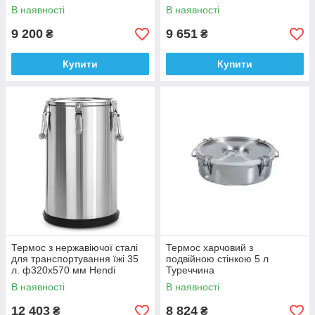
В наявності
В наявності
9 200
9 651
₴
₴
Купити
Купити
Термос з нержавіючої сталі
Термос харчовий з
для транспортування їжі 35
подвійною стінкою 5 л
л. ф320х570 мм Hendi
Туреччина
В наявності
В наявності
12 403
8 824
₴
₴