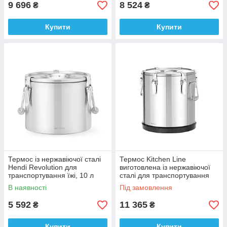
9 696
8 524
₴
₴
Купити
Купити
Термос із нержавіючої сталі
Термос Kitchen Line
Hendi Revolution для
виготовлена із нержавіючої
транспортування їжі, 10 л
сталі для транспортування
Код 710197
харчових продуктів - 22л
В наявності
Під замовлення
5 592
11 365
₴
₴
Купити
Купити