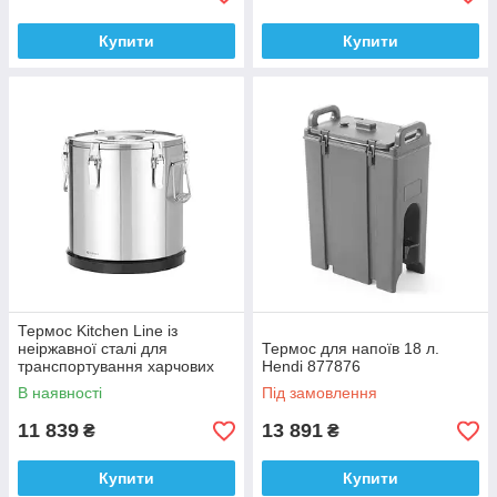
Купити
Купити
Термос Kitchen Line із
неіржавної сталі для
Термос для напоїв 18 л.
транспортування харчових
Hendi 877876
продуктів - 36л
В наявності
Під замовлення
11 839
13 891
₴
₴
Купити
Купити