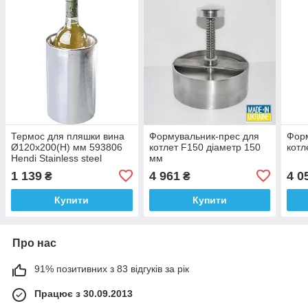
Термос для пляшки вина
Формувальник-прес для
Форм
Ø120x200(H) мм 593806
котлет F150 діаметр 150
котл
Hendi Stainless steel
мм
1 139
4 961
4 0
₴
₴
Купити
Купити
Про нас
91% позитивних з 83 відгуків за рік
Працює з 30.09.2013