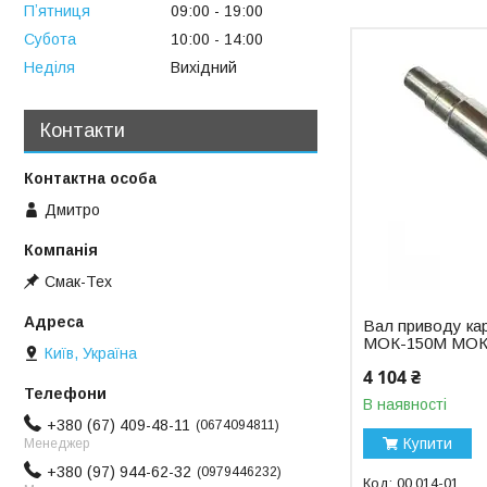
Пʼятниця
09:00
19:00
Субота
10:00
14:00
Неділя
Вихідний
Контакти
Дмитро
Смак-Тех
Вал приводу ка
МОК-150М МОК
Київ, Україна
4 104 ₴
В наявності
+380 (67) 409-48-11
0674094811
Купити
Менеджер
+380 (97) 944-62-32
0979446232
00.014-01