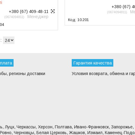
ті
+380 (67) 4
+380 (67) 409-48-11
М
0674094811
Менеджер
0674094811
10.201
04
оплата
Гарантия качества
обы, регионы доставки
Условия возврата, обмена и га
ь, Луцк, Черкассы, Херсон, Полтава, Ивано-Франковск, Запорожье,
 Ровно, Черновцы, Белая Церковь, Жашков, Измаил, Каменец-Подо