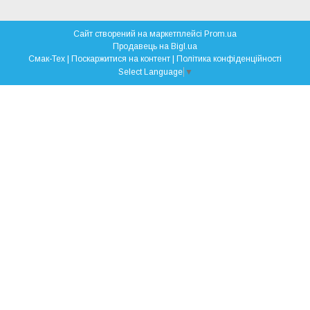
Сайт створений на маркетплейсі
Prom.ua
Продавець на Bigl.ua
Смак-Тех |
Поскаржитися на контент
|
Політика конфіденційності
Select Language
▼