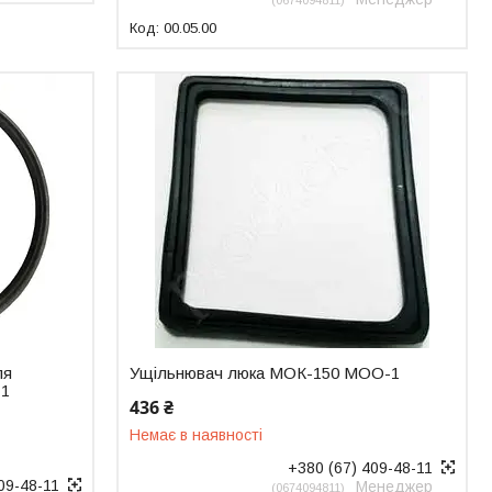
0674094811
00.05.00
ля
Ущільнювач люка МОК-150 МОО-1
-1
436 ₴
Немає в наявності
+380 (67) 409-48-11
09-48-11
Менеджер
0674094811