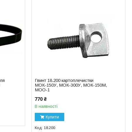
для
Гвинт 18.200 картоплечистки
І
МОК-150У, МОК-300У, МОК-150М,
МОО-1
770 ₴
В наявності
Купити
18.200