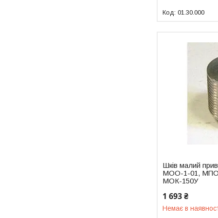
01.30.000
Шків малий при
МОО-1-01, МПО
МОК-150У
1 693 ₴
Немає в наявнос