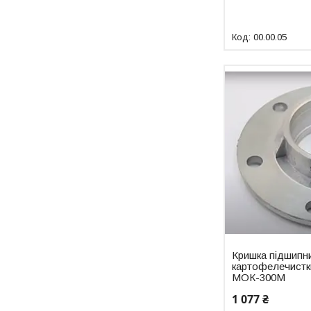
00.00.05
Кришка підшипн
картофелечист
МОК-300М
1 077 ₴