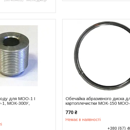
0674094811
воду для МОО-1 І
Обечайка абразивного диска д
-1, МОК-300У,
картоплечистки МОК-150 МОО
770 ₴
Немає в наявності
ті
+380 (67) 4