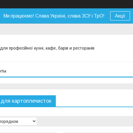
Ми працюємо! Слава Україні, слава ЗСУ і ТрО!
Акції
я професійної кухні, кафе, барів и ресторанів
кты
 для картоплечисток