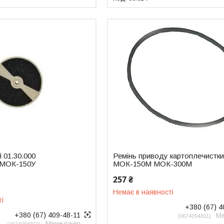
 01.30.000
Ремінь приводу картоплечистк
 МОК-150У
МОК-150М МОК-300М
257 ₴
Немає в наявності
ті
+380 (67) 4
+380 (67) 409-48-11
М
0674094811
Менеджер