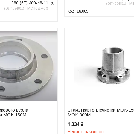
+380 (67) 409-48-11
М
0674094811
Менеджер
0674094811
18.005
икового вузла
Стакан картоплечистки МОК-1
ки МОК-150М
МОК-300М
1 334 ₴
Немає в наявності