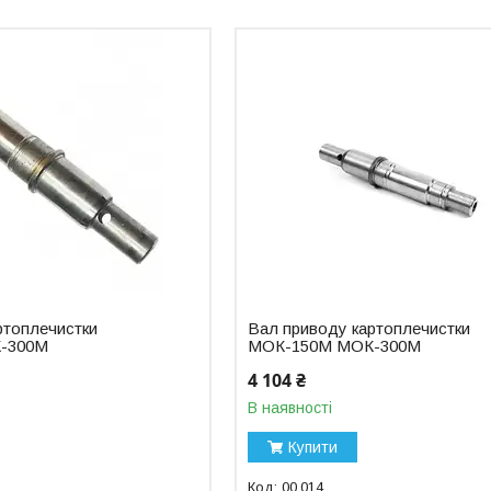
ртоплечистки
Вал приводу картоплечистки
-300М
МОК-150М МОК-300М
4 104 ₴
В наявності
Купити
00.014