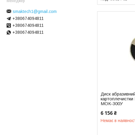
Менеджер
smaktech1@gmail.com
+380674094811
+380674094811
+380674094811
Диск абразивний
картоплечистки
МОК-300У
6 156 ₴
Немає в наявнос