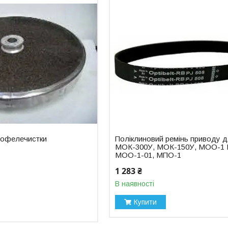
ртофелечистки
Поліклиновий ремінь приводу 
МОК-300У, МОК-150У, МОО-1 
МОО-1-01, МПО-1
1 283 ₴
В наявності
Купити