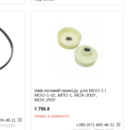
и
Шків великий приводу для МОО-1 І
МОО-1-01, МПО-1, МОК-300У,
МОК-150У
1 796 ₴
Немає в наявності
09-48-11
+380 (67) 409-48-11
енеджер
Менеджер