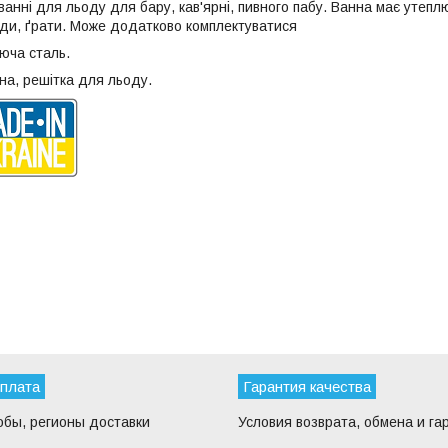
ванні для льоду для бару, кав'ярні, пивного пабу. Ванна має утеп
оди, ґрати. Може додатково комплектуватися
юча сталь.
на, решітка для льоду.
оплата
Гарантия качества
обы, регионы доставки
Условия возврата, обмена и га