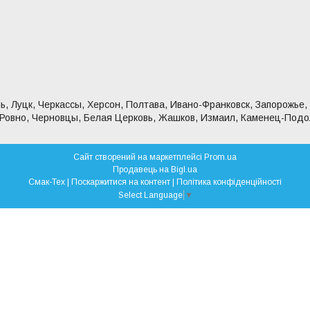
ь, Луцк, Черкассы, Херсон, Полтава, Ивано-Франковск, Запорожье,
 Ровно, Черновцы, Белая Церковь, Жашков, Измаил, Каменец-Подо
Сайт створений на маркетплейсі
Prom.ua
Продавець на Bigl.ua
Смак-Тех |
Поскаржитися на контент
|
Політика конфіденційності
Select Language
▼