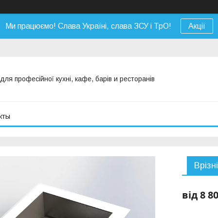
Ми працюємо! Слава Україні, слава ЗСУ і ТрО!
Акції
я професійної кухні, кафе, барів и ресторанів
кты
Врізн
від
8 8