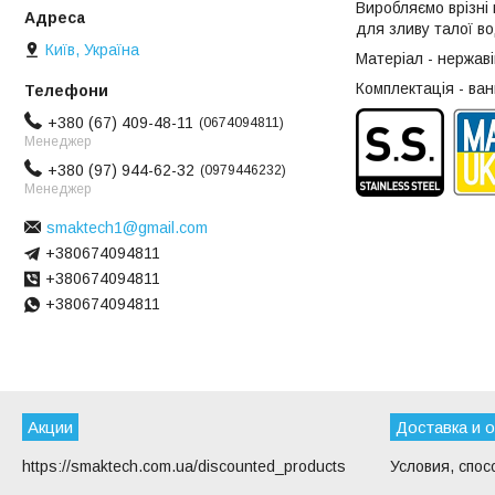
Виробляємо врізні 
для зливу талої в
Київ, Україна
Матеріал - нержаві
Комплектація - ван
+380 (67) 409-48-11
0674094811
Менеджер
+380 (97) 944-62-32
0979446232
Менеджер
smaktech1@gmail.com
+380674094811
+380674094811
+380674094811
Акции
Доставка и 
https://smaktech.com.ua/discounted_products
Условия, спос