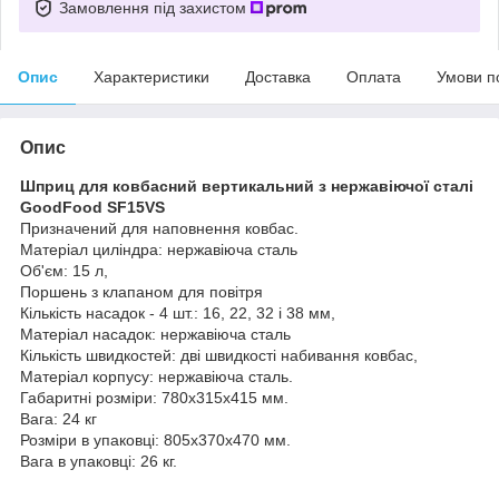
Замовлення під захистом
Опис
Характеристики
Доставка
Оплата
Умови п
Опис
Шприц для ковбасний вертикальний з нержавіючої сталі
GoodFood SF15VS
Призначений для наповнення ковбас.
Матеріал циліндра: нержавіюча сталь
Об'єм: 15 л,
Поршень з клапаном для повітря
Кількість насадок - 4 шт.: 16, 22, 32 і 38 мм,
Матеріал насадок: нержавіюча сталь
Кількість швидкостей: дві швидкості набивання ковбас,
Матеріал корпусу: нержавіюча сталь.
Габаритні розміри: 780х315х415 мм.
Вага: 24 кг
Розміри в упаковці: 805х370х470 мм.
Вага в упаковці: 26 кг.