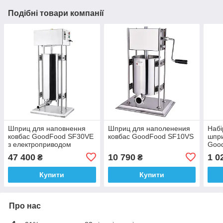
Подібні товари компанії
Шприц для наповнення
Шприц для наполенения
Набі
ковбас GoodFood SF30VE
ковбас GoodFood SF10VS
шпри
з електроприводом
Goo
47 400
10 790
1 0
₴
₴
Купити
Купити
Про нас