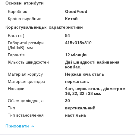
Основні атрибути
Виробник
GoodFood
Країна виробник
Китай
Користувальницькі характеристики
Вага (кг)
54
Габаритні розміри
415х315х810
(ДхШхВ), мм
Гарантія
12 місяців
Кількість швидкостей
Дві швидкості набивання
ковбас.
Матеріал корпусу
Нержавіюча сталь
Матеріал циліндра
нерж.сталь
Насадки
4шт, нерж. сталь, діаметром
16, 22, 32 і 38 мм.
Об'єм циліндра, л
30
Тип
вертикальний
Тип встановлення
настільна
Приховати