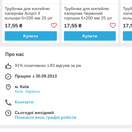
Трубочка для коктейлю
Трубочка для коктейлю
Труб
паперова Асорті 4
паперова Червоний
папе
кольори 6×200 мм 25 шт
горошок 6×200 мм 25 шт
коль
17,55
17,55
17,
₴
₴
Купити
Купити
Про нас
91% позитивних з 83 відгуків за рік
Працює з 30.09.2013
м. Київ
Київ, Україна
Контакти
Сьогодні вихідний
Показати весь графік роботи