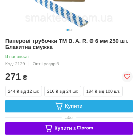
Паперові трубочки TM B. A. R. Ø 6 мм 250 шт.
Блакитна смужка
В наявності
Код: 2129
Опт і роздріб
271
₴
244 ₴
від 12 шт.
216 ₴
від 24 шт.
194 ₴
від 100 шт.
Купити
або
Купити з