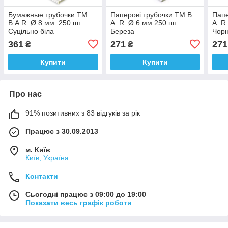
Бумажные трубочки TM
Паперові трубочки TM B.
Папе
B.A.R. Ø 8 мм. 250 шт.
A. R. Ø 6 мм 250 шт.
A. R
Суцільно біла
Береза
Чорн
361
271
271
₴
₴
Купити
Купити
Про нас
91% позитивних з 83 відгуків за рік
Працює з 30.09.2013
м. Київ
Київ, Україна
Контакти
Сьогодні працює з 09:00 до 19:00
Показати весь графік роботи