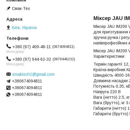
Смак-Тех
Міксер JAU IM2
Міксер JAU IM200 V
Київ, Україна
для приготування к
зручна ручка і рег
напівпрофесійних к
+380 (67) 409-48-11
0674094811
Міксер JAU IM200 V
Менеджер
Характеристики:
+380 (97) 944-62-32
0979446232
Термін гарантії 12,
Менеджер
Країна-виробник 
smaktech1@gmail.com
Швидкість 4000-16
Довжина насадки 
+380674094811
Потужність 0.35, к
+380674094811
Напруга 220 В
+380674094811
Вага (нетто) 2.5, кг
Вага (брутто), кг 3.
Габарити (нетто) 
Габарити (брутто)