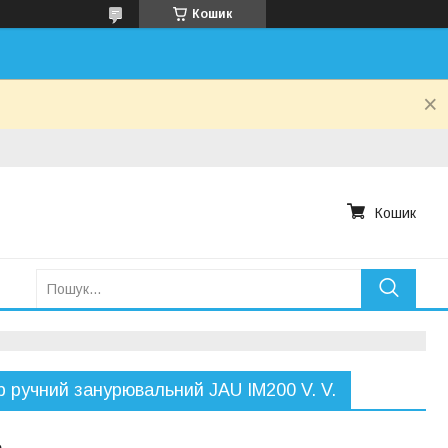
Кошик
Кошик
р ручний занурювальний JAU IM200 V. V.