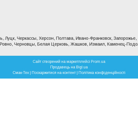
ь, Луцк, Черкассы, Херсон, Полтава, Ивано-Франковск, Запорожье,
 Ровно, Черновцы, Белая Церковь, Жашков, Измаил, Каменец-Подо
Сайт створений на маркетплейсі
Prom.ua
Продавець на Bigl.ua
Смак-Тех |
Поскаржитися на контент
|
Політика конфіденційності