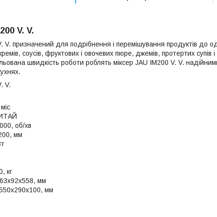
00 V. V.
. V. призначений для подрібнення і перемішування продуктів до од
ремів, соусів, фруктових і овочевих пюре, джемів, протертих супів і 
ульована швидкість роботи роблять міксер JAU IM200 V. V. надійним
ухнях.
. V.
 міс
КИТАЙ
000, об/хв
200, мм
Вт
0, кг
163х92х558, мм
 550х290х100, мм