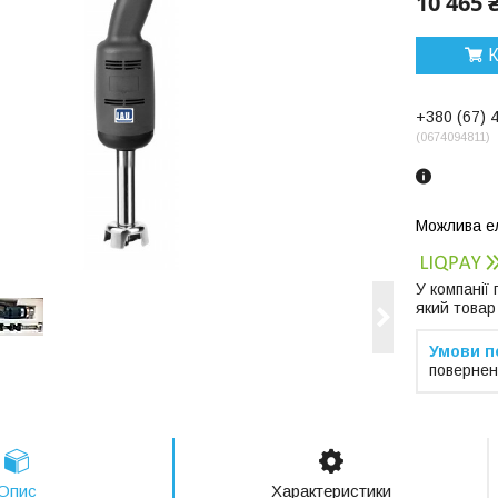
10 465 
К
+380 (67) 
0674094811
У компанії
який товар
повернен
Опис
Характеристики