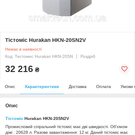
Тістоміс Hurakan HKN-20SN2V
Немає в наявності
Код: Тестомес Hurakan HKN-20SN
Роздріб
32 216
₴
Опис
Характеристики
Доставка
Оплата
Умови 
Опис
Тістоміс
Hurakan HKN-20SN2V
Промисловий спіральний тістоміс має дві швидкості. Об'ємом
діжі : 20628 л. Разове завантаження: 12 кг. Даний тістоміс має