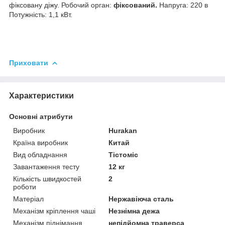
фіксовану діжу. Робочий орган:
фіксований.
Напруга: 220 в
Потужність: 1,1 кВт.
Приховати
Характеристики
Основні атрибути
Виробник
Hurakan
Країна виробник
Китай
Вид обладнання
Тістоміс
Завантаження тесту
12 кг
Кількість швидкостей
2
роботи
Матеріал
Нержавіюча сталь
Механізм кріплення чаші
Незнімна дежа
Механізм піднімання
непідйомна траверса