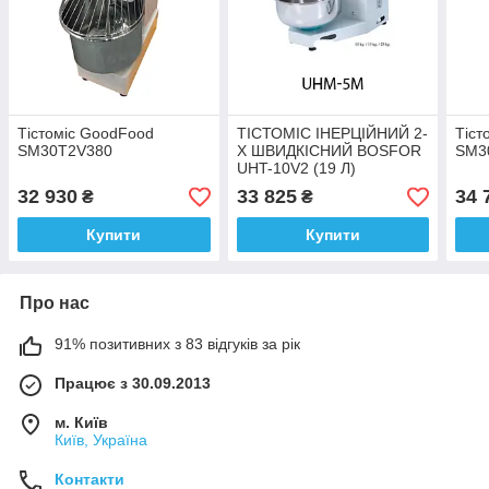
Тістоміс GoodFood
ТІСТОМІС ІНЕРЦІЙНИЙ 2-
Тіст
SM30T2V380
Х ШВИДКІСНИЙ BOSFOR
SM3
UHT-10V2 (19 Л)
32 930
33 825
34 
₴
₴
Купити
Купити
Про нас
91% позитивних з 83 відгуків за рік
Працює з 30.09.2013
м. Київ
Київ, Україна
Контакти