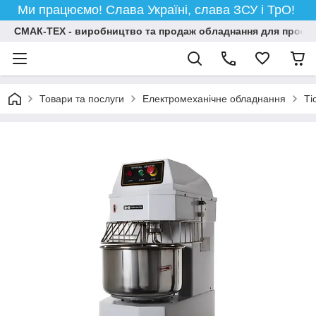
Ми працюємо! Слава Україні, слава ЗСУ і ТрО!
СМАК-ТЕХ - виробництво та продаж обладнання для професій
Товари та послуги
Електромеханічне обладнання
Ті