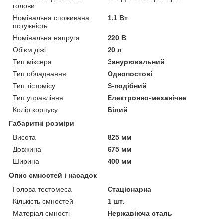
голови
Номінальна споживана
1.1 Вт
потужність
Номінальна напруга
220 В
Об'єм діжі
20 л
Тип міксера
Занурювальний
Тип обладнання
Однопостові
Тип тістомісу
S-подібний
Тип управління
Електронно-механічне
Колір корпусу
Білий
Габаритні розміри
Висота
825 мм
Довжина
675 мм
Ширина
400 мм
Опис ємностей і насадок
Голова тестомеса
Стаціонарна
Кількість ємностей
1 шт.
Матеріал ємності
Нержавіюча сталь