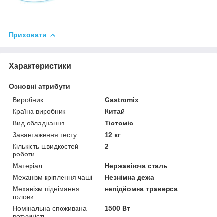
Приховати
Характеристики
Основні атрибути
Виробник
Gastromix
Країна виробник
Китай
Вид обладнання
Тістоміс
Завантаження тесту
12 кг
Кількість швидкостей
2
роботи
Матеріал
Нержавіюча сталь
Механізм кріплення чаші
Незнімна дежа
Механізм піднімання
непідйомна траверса
голови
Номінальна споживана
1500 Вт
потужність