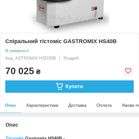
Спіральний тістоміс GASTROMIX HS40B
В наявності
Код: ASTROMIX HSD30B
Роздріб
70 025
₴
Купити
Опис
Характеристики
Доставка
Оплата
Умови п
Опис
Тістоміс
Gastromix НЅ40В -