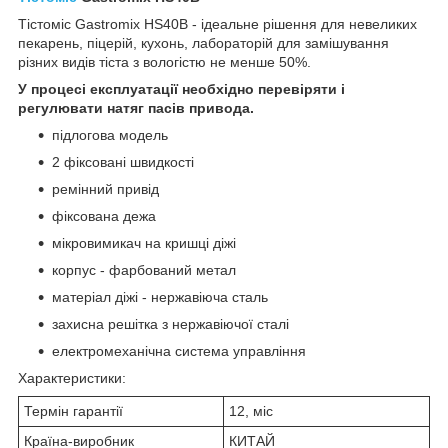
Тістоміс Gastromix НЅ40В - ідеальне рішення для невеликих
пекарень, піцерій, кухонь, лабораторій для замішування
різних видів тіста з вологістю не менше 50%.
У процесі експлуатації необхідно перевіряти і
регулювати натяг пасів привода.
підлогова модель
2 фіксовані швидкості
ремінний привід
фіксована дежа
мікровимикач на кришці діжі
корпус - фарбований метал
матеріал діжі - нержавіюча сталь
захисна решітка з нержавіючої сталі
електромеханічна система управління
Характеристики:
Термін гарантії
12, міс
Країна-виробник
КИТАЙ