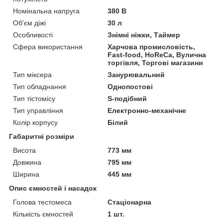
Номінальна напруга
380 В
Об'єм діжі
30 л
Особливості
Знімні ніжки, Таймер
Сфера використання
Харчова промисловість,
Fast-food, HoReCa, Вулична
торгівля, Торгові магазини
Тип міксера
Занурювальний
Тип обладнання
Однопостові
Тип тістомісу
S-подібний
Тип управління
Електронно-механічне
Колір корпусу
Білий
Габаритні розміри
Висота
773 мм
Довжина
795 мм
Ширина
445 мм
Опис ємностей і насадок
Голова тестомеса
Стаціонарна
Кількість ємностей
1 шт.