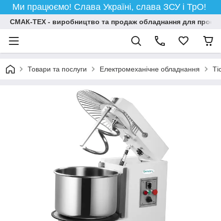
Ми працюємо! Слава Україні, слава ЗСУ і ТрО!
СМАК-ТЕХ - виробництво та продаж обладнання для професій
Товари та послуги
Електромеханічне обладнання
Ті