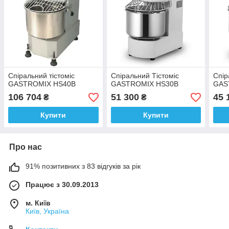
Спіральний тістоміс
Спіральний Тістоміс
Спір
GASTROMIX HS40B
GASTROMIX HS30B
GAS
106 704
51 300
45 
₴
₴
Купити
Купити
Про нас
91% позитивних з 83 відгуків за рік
Працює з 30.09.2013
м. Київ
Київ, Україна