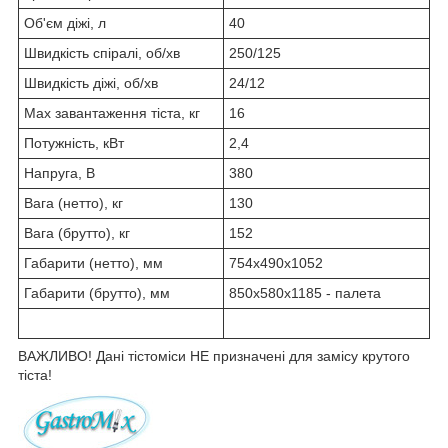
Об'єм діжі, л
40
Швидкість спіралі, об/хв
250/125
Швидкість діжі, об/хв
24/12
Max завантаження тіста, кг
16
Потужність, кВт
2,4
Напруга, В
380
Вага (нетто), кг
130
Вага (брутто), кг
152
Габарити (нетто), мм
754x490x1052
Габарити (брутто), мм
850x580x1185 - палета
ВАЖЛИВО! Дані тістоміси НЕ призначені для замісу крутого
тіста!