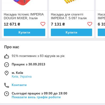
Насадка тістоміс IMPERIA
Насадка для спагетті
Наса
DOUGH MIXER, Італія
IMPERIA T. S 097 Італія
IMPE
12 671
7 131
6 3
₴
₴
Купити
Купити
Про нас
91% позитивних з 83 відгуків за рік
Працює з 30.09.2013
м. Київ
Київ, Україна
Контакти
Сьогодні працює з 09:00 до 19:00
Показати весь графік роботи