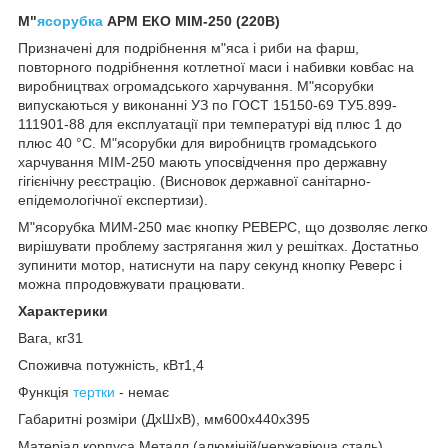
М"
ясорубка
АРМ ЕКО МІМ-250 (220В)
Призначені для подрібнення м"яса і риби на фарш,
повторного подрібнення котлетної маси і набивки ковбас на
виробництвах огромадського харчування. М"ясорубки
випускаються у виконанні УЗ по ГОСТ 15150-69 ТУ5.899-
111901-88 для експлуатації при температурі від плюс 1 до
плюс 40 °С. М"ясорубки для виробництв громадського
харчування МІМ-250 мають упосвідчення про державну
гігієнічну реєстрацію. (Висновок державної санітарно-
епідемологічної експертизи).
М"ясорубка МИМ-250 має кнопку РЕВЕРС, що дозволяє легко
вирішувати проблему застрягання жил у решітках. Достатньо
зупинити мотор, натиснути на пару секунд кнопку Реверс і
можна ппродовжувати працювати.
Характерики
Вага, кг31
Споживча потужність, кВт1,4
Функція
тертки
- немає
Габаритні розміри (ДхШхВ), мм600x440x395
Матеріал корпуса Металл (алюміній/нержавіюча сталь)