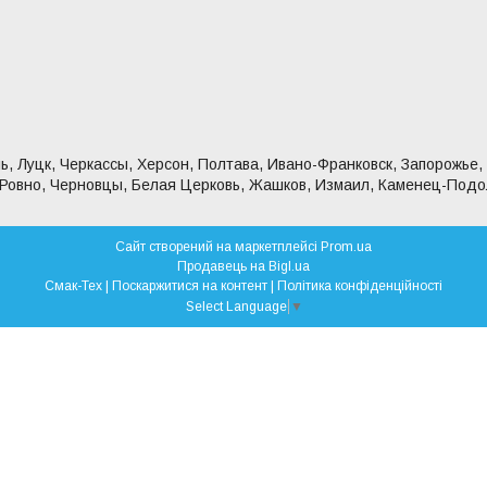
ь, Луцк, Черкассы, Херсон, Полтава, Ивано-Франковск, Запорожье,
 Ровно, Черновцы, Белая Церковь, Жашков, Измаил, Каменец-Подо
Сайт створений на маркетплейсі
Prom.ua
Продавець на Bigl.ua
Смак-Тех |
Поскаржитися на контент
|
Політика конфіденційності
Select Language
▼