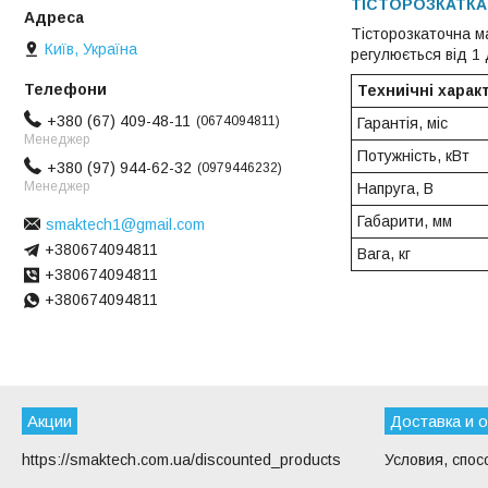
ТІСТОРОЗКАТКА
Тісторозкаточна м
Київ, Україна
регулюється від 1 
Техниічні харак
+380 (67) 409-48-11
0674094811
Гарантія, міс
Менеджер
Потужність, кВт
+380 (97) 944-62-32
0979446232
Менеджер
Напруга, В
Габарити, мм
smaktech1@gmail.com
+380674094811
Вага, кг
+380674094811
+380674094811
Акции
Доставка и 
https://smaktech.com.ua/discounted_products
Условия, спос