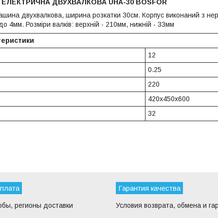
ЕЛЕКТРИЧНА ДВУХВАЛКОВА UHA-30 BOSFOR
ашина двухвалкова, ширина розкатки 30см. Корпус виконаний з нер
до 4мм. Розміри валків: верхній - 210мм, нижній - 33мм
теристики
12
0.25
220
420x450x600
32
оплата
Гарантия качества
обы, регионы доставки
Условия возврата, обмена и га