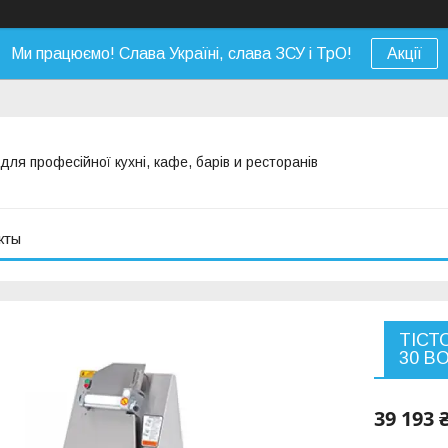
Ми працюємо! Слава Україні, слава ЗСУ і ТрО!
Акції
я професійної кухні, кафе, барів и ресторанів
кты
ТІСТ
30 B
39 193 