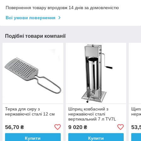
Повернення товару впродовж 14 днів за домовленістю
Всі умови повернення
Подібні товари компанії
Терка для сиру з
Шприц ковбасний з
Щипц
нержавіючої сталі 12 см
нержавіючої сталі
нерж
вертикальний 7 л TV7L
REMTA
56,70
9 020
53,
₴
₴
Купити
Купити