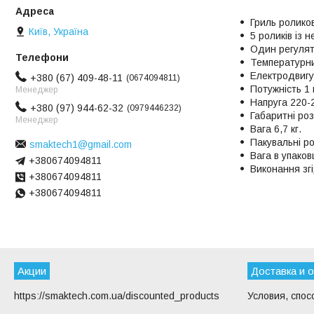
Гриль ролико
Київ, Україна
5 роликів із 
Один регулят
Температурни
Електродвигу
+380 (67) 409-48-11
0674094811
Потужність 1 
Менеджер
Напруга 220-2
+380 (97) 944-62-32
0979446232
Габаритні ро
Менеджер
Вага 6,7 кг.
Пакувальні р
smaktech1@gmail.com
Вага в упаковц
+380674094811
Виконання зг
+380674094811
+380674094811
Акции
Доставка и 
https://smaktech.com.ua/discounted_products
Условия, спос