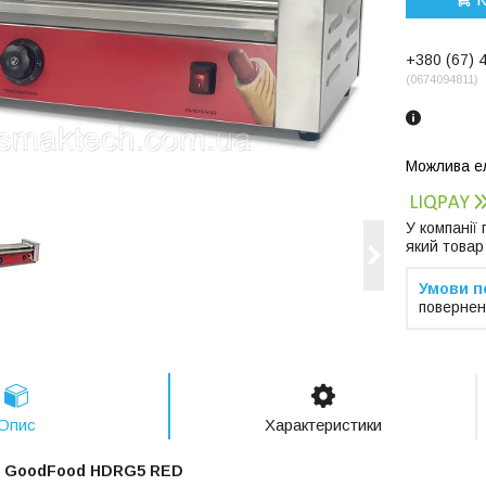
+380 (67) 
0674094811
У компанії
який товар
повернен
Опис
Характеристики
й GoodFood HDRG5 RED