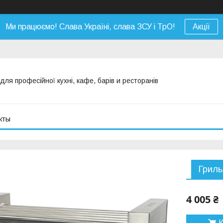
Ми працюємо! Слава Україні, слава ЗСУ і ТрО!
Акції
я професійної кухні, кафе, барів и ресторанів
кты
Грил
4 005 ₴
К