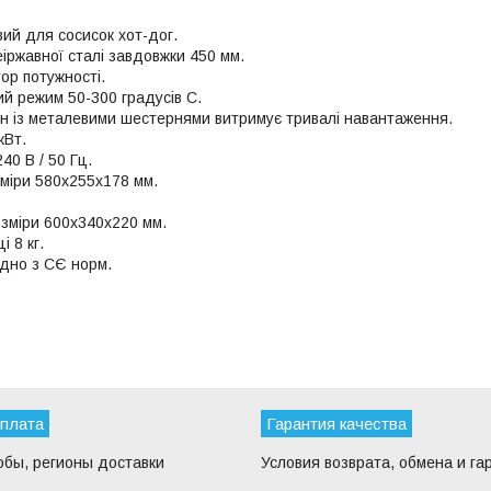
вий для сосисок хот-дог.
неіржавної сталі завдовжки 450 мм.
ор потужності.
й режим 50-300 градусів С.
н із металевими шестернями витримує тривалі навантаження.
кВт.
40 В / 50 Гц.
зміри 580х255х178 мм.
озміри 600х340х220 мм.
і 8 кг.
ідно з СЄ норм.
оплата
Гарантия качества
обы, регионы доставки
Условия возврата, обмена и га