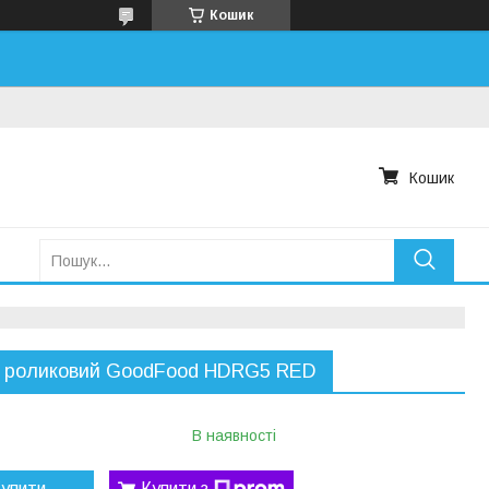
Кошик
Кошик
ь роликовий GoodFood HDRG5 RED
В наявності
упити
Купити з