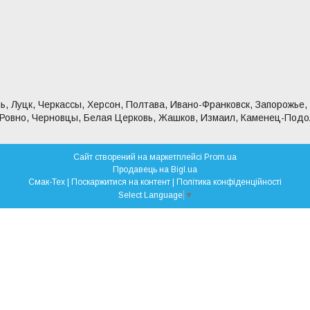
ь, Луцк, Черкассы, Херсон, Полтава, Ивано-Франковск, Запорожье,
 Ровно, Черновцы, Белая Церковь, Жашков, Измаил, Каменец-Подо
Сайт створений на маркетплейсі
Prom.ua
Продавець на Bigl.ua
Смак-Тех |
Поскаржитися на контент
|
Політика конфіденційності
Select Language
▼