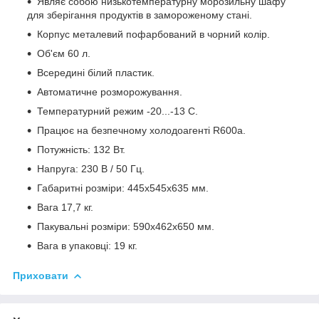
Являє собою низькотемпературну морозильну шафу
для зберігання продуктів в замороженому стані.
Корпус металевий пофарбований в чорний колір.
Об'єм 60 л.
Всередині білий пластик.
Автоматичне розморожування.
Температурний режим -20...-13 C.
Працює на безпечному холодоагенті R600а.
Потужність: 132 Вт.
Напруга: 230 В / 50 Гц.
Габаритні розміри: 445х545х635 мм.
Вага 17,7 кг.
Пакувальні розміри: 590х462х650 мм.
Вага в упаковці: 19 кг.
Приховати