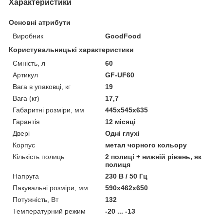
Характеристики
Основні атрибути
Виробник
GoodFood
Користувальницькі характеристики
Ємність, л
60
Артикул
GF-UF60
Вага в упаковці, кг
19
Вага (кг)
17,7
Габаритні розміри, мм
445х545х635
Гарантія
12 місяці
Двері
Одні глухі
Корпус
метал чорного кольору
Кількість полиць
2 полиці + нижній рівень, як
полиця
Напруга
230 В / 50 Гц
Пакувальні розміри, мм
590х462х650
Потужність, Вт
132
Температурний режим
-20 ... -13