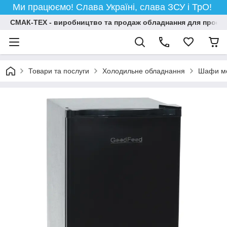
Ми працюємо! Слава Україні, слава ЗСУ і ТрО!
СМАК-ТЕХ - виробництво та продаж обладнання для професій
Товари та послуги
Холодильне обладнання
Шафи мо