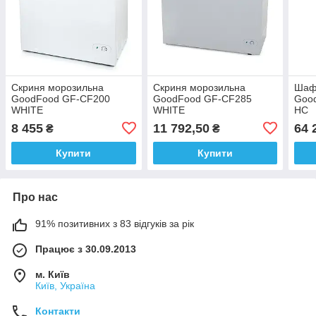
Скриня морозильна
Скриня морозильна
Шаф
GoodFood GF-CF200
GoodFood GF-CF285
Goo
WHITE
WHITE
HC
8 455
11 792,50
64 
₴
₴
Купити
Купити
Про нас
91% позитивних з 83 відгуків за рік
Працює з 30.09.2013
м. Київ
Київ, Україна
Контакти