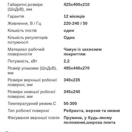
Габаритні розміри
425х400х210
(ШхДхВ), мм
Гарантія
12 місяців
Живлення, В / Гц
220-240 / 50
Кількість постів
один
Кількість регуляторів
Один
потужності
Материал рабочей
Чавун із захисним
поверхности
покриттям
Потужність, кВт
2,2
Розмір упаковки (ШхДхВ),
495x440x270
мм
Розміри верхньої робочої
340х235
поверхні, мм
Розміри нижньої робочої
345х240
поверхні, мм
Температурний режим,С
50-300
Тип робочої поверхні
Ребриста, верхня та нижня
Фіксування верхньої плити
Пружина, у будь-якому
положенні,широка плита