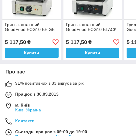
Гриль контактний
Гриль контактний
Грил
GoodFood ECG10 BEIGE
GoodFood ECG10 BLACK
Goo
5 117,50
5 117,50
5 1
₴
₴
Купити
Купити
Про нас
91% позитивних з 83 відгуків за рік
Працює з 30.09.2013
м. Київ
Київ, Україна
Контакти
Сьогодні працює з 09:00 до 19:00