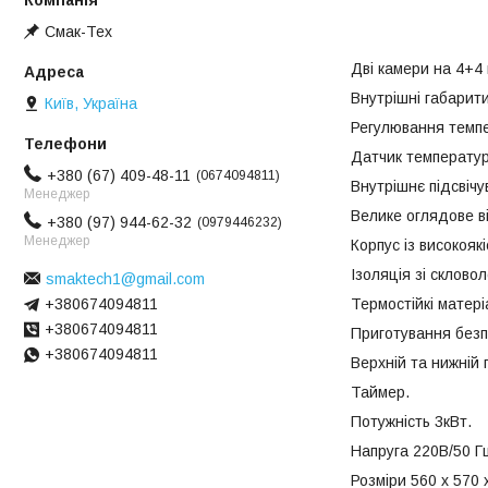
Смак-Тех
Дві камери на 4+4 
Внутрішні габарити
Київ, Україна
Регулювання темпе
Датчик температур
+380 (67) 409-48-11
0674094811
Внутрішнє підсвічу
Менеджер
Велике оглядове ві
+380 (97) 944-62-32
0979446232
Менеджер
Корпус із високоякі
Ізоляція зі скловол
smaktech1@gmail.com
+380674094811
Термостійкі матері
+380674094811
Приготування безп
+380674094811
Верхній та нижній п
Таймер.
Потужність 3кВт.
Напруга 220В/50 Г
Розміри 560 x 570 x