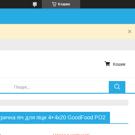
Кошик
Кошик
рична піч для піци 4+4х20 GoodFood PO2