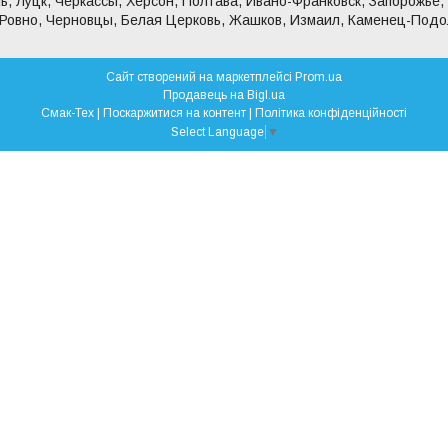
ь, Луцк, Черкассы, Херсон, Полтава, Ивано-Франковск, Запорожье,
 Ровно, Черновцы, Белая Церковь, Жашков, Измаил, Каменец-Подо
Сайт створений на маркетплейсі
Prom.ua
Продавець на Bigl.ua
Смак-Тех |
Поскаржитися на контент
|
Політика конфіденційності
Select Language
▼