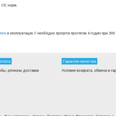
з СЄ норм.
печі
в експлуатацію її необхідно прогріти протягом 4 годин при 300 
оплата
Гарантия качества
обы, регионы доставки
Условия возврата, обмена и га