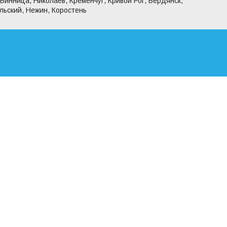
 Винница, Николаев, Кременчуг, Кривой Рог, Бердянск,
льский, Нежин, Коростень