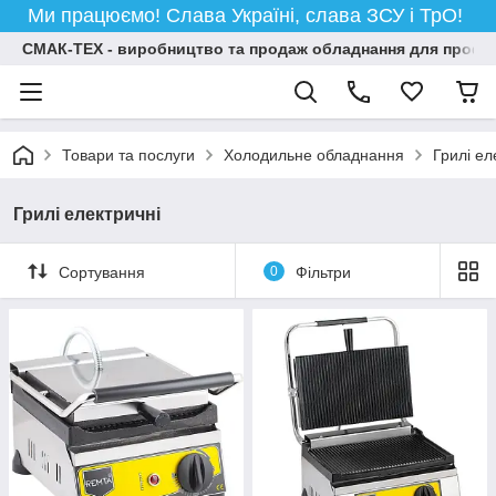
Ми працюємо! Слава Україні, слава ЗСУ і ТрО!
СМАК-ТЕХ - виробництво та продаж обладнання для професій
Товари та послуги
Холодильне обладнання
Грилі ел
Грилі електричні
Сортування
0
Фільтри