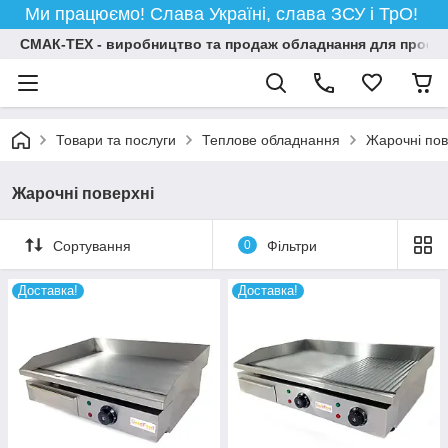
Ми працюємо! Слава Україні, слава ЗСУ і ТрО!
СМАК-ТЕХ - виробництво та продаж обладнання для професій
Товари та послуги
Теплове обладнання
Жарочні пов
Жарочні поверхні
Сортування
0
Фільтри
Доставка!
Доставка!