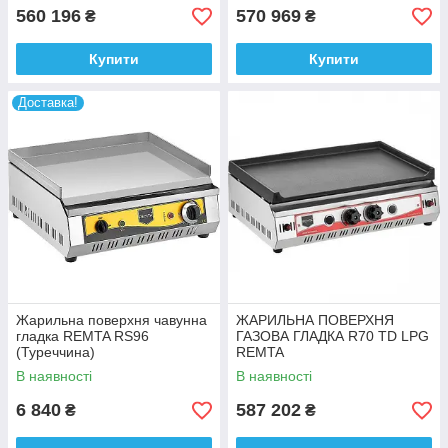
560 196
570 969
₴
₴
Купити
Купити
Доставка!
Жарильна поверхня чавунна
ЖАРИЛЬНА ПОВЕРХНЯ
гладка REMTA RS96
ГАЗОВА ГЛАДКА R70 TD LPG
(Туреччина)
REMTA
В наявності
В наявності
6 840
587 202
₴
₴