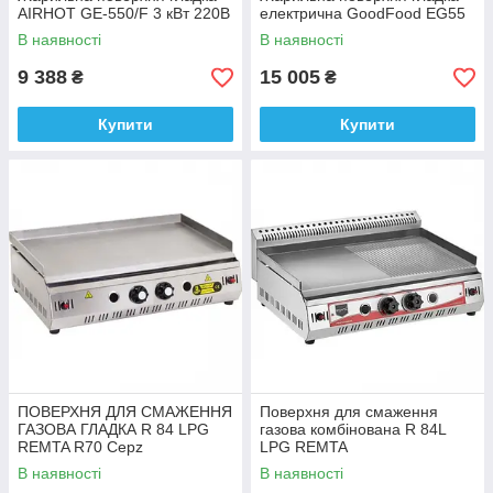
AIRHOT GE-550/F 3 кВт 220В
електрична GoodFood EG55
В наявності
В наявності
9 388
15 005
₴
₴
Купити
Купити
ПОВЕРХНЯ ДЛЯ СМАЖЕННЯ
Поверхня для смаження
ГАЗОВА ГЛАДКА R 84 LPG
газова комбінована R 84L
REMTA R70 Cepz
LPG REMTA
В наявності
В наявності