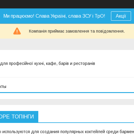
Ми працюємо! Слава Україні, слава ЗСУ і ТрО!
Акції
Компанія приймає замовлення та повідомлення.
я професійної кухні, кафе, барів и ресторанів
кты
ЮРЕ ТОПІНГИ
 используются для создания популярных коктейлей среди бармен