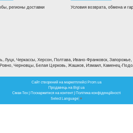
обы, регионы доставки
Условия возврата, обмена и га
ь, Луцк, Черкассы, Херсон, Полтава, Ивано-Франковск, Запорожье,
 Ровно, Черновцы, Белая Церковь, Жашков, Измаил, Каменец-Подо
Сайт створений на маркетплейсі
Prom.ua
Продавець на Bigl.ua
Смак-Тех |
Поскаржитися на контент
|
Політика конфіденційності
Select Language
▼