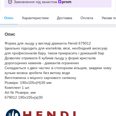
Замовлення під захистом
Опис
Характеристики
Доставка
Оплата
Умови п
Опис
Форма для льоду у вигляді діаманта Hendi 679012
Ідеально підходить для коктейлів, віскі, необхідний аксесуар
для професіоналів бару, також прикрасить і домашній бар
Дозволяє отримати 6 кубиків льоду у формі кристалів
дорогоцінних каменів - діамантів огранених
Складається з двох частин зі стопорним кільцем, завдяки чому
кульки можна зробити без витоку води
Виготовлена з міцного харчового силікону
Розміри: 190x105x(H)30 мм
Комплект 1 шт.
Art Nr Розміри, мм
679012 190х105х(в)30