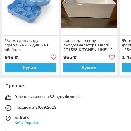
Форма для льоду
Кошик для льоду
Форм
сферична 4,5 див. на 6
льодогенератора Hendi
форм
айсболл
271568 KITCHEN LINE 12
125x
949
965
1 4
₴
₴
Купити
Купити
Про нас
91% позитивних з 83 відгуків за рік
Працює з 30.09.2013
м. Київ
Київ, Україна