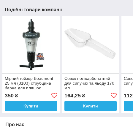
Подібні товари компанії
Мірний гейзер Beaumont
Совок полікарбонатний
Сово
25 мл (3103) струбцина
для сипучих та льоду 170
сипу
барна для пляшок
мл
350
164,25
112
₴
₴
Купити
Купити
Про нас