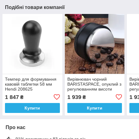
Подібні товари компанії
Темпер для формування
Вирівнювач чорний
Вирі
кавовій таблетки 58 мм
BARISTASPACE, опуклий з
BARI
Hendi 208625
регулюванням висоти
регу
58мм
мм
1 847
1 939
1 9
₴
₴
Купити
Купити
Про нас
91% позитивних з 83 відгуків за рік