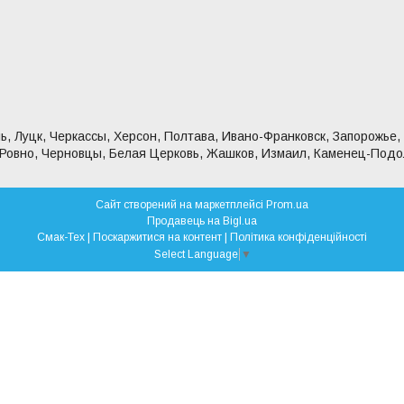
ь, Луцк, Черкассы, Херсон, Полтава, Ивано-Франковск, Запорожье,
 Ровно, Черновцы, Белая Церковь, Жашков, Измаил, Каменец-Подо
Сайт створений на маркетплейсі
Prom.ua
Продавець на Bigl.ua
Смак-Тех |
Поскаржитися на контент
|
Політика конфіденційності
Select Language
▼