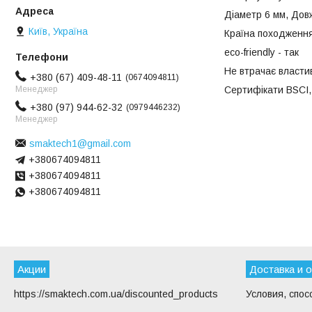
Діаметр 6 мм, Дов
Київ, Україна
Країна походження
eco-friendly - так
Не втрачає власти
+380 (67) 409-48-11
0674094811
Сертифікати BSCI
Менеджер
+380 (97) 944-62-32
0979446232
Менеджер
smaktech1@gmail.com
+380674094811
+380674094811
+380674094811
Акции
Доставка и 
https://smaktech.com.ua/discounted_products
Условия, спос