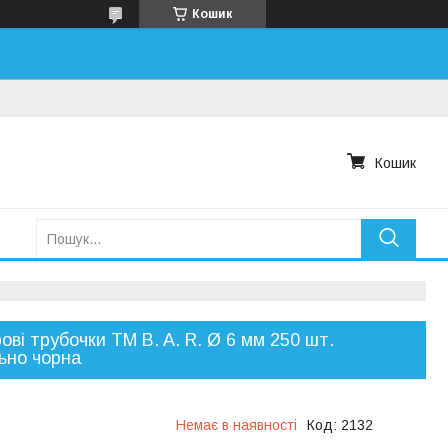
Кошик
Кошик
ові трубочки TM B. A. R. Ø 6 мм 250 шт.
ьно чорна
Немає в наявності
Код:
2132