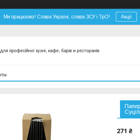
Ми працюємо! Слава Україні, слава ЗСУ і ТрО!
Акції
я професійної кухні, кафе, барів и ресторанів
кты
Папер
Суціл
271 ₴