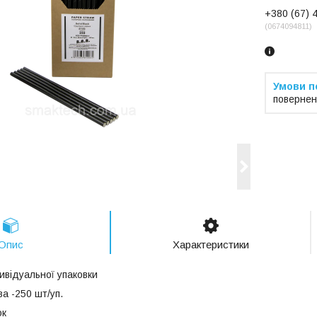
+380 (67) 
0674094811
повернен
Опис
Характеристики
ивідуальної упаковки
а -250 шт/уп.
ок