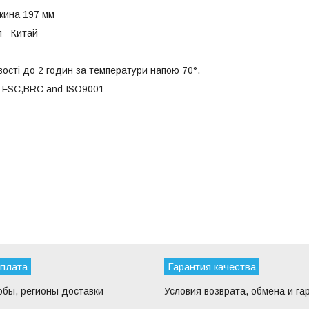
жина 197 мм
 - Китай
вості до 2 годин за температури напою 70°.
, FSC,BRC and ISO9001
оплата
Гарантия качества
обы, регионы доставки
Условия возврата, обмена и га