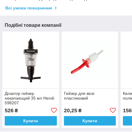
Всі умови повернення
Подібні товари компанії
Дозатор гейзер
Гейзер для віскі
Кели
некапающий 35 мл Hendi
пластиковий
полі
598207
526
20,25
156
₴
₴
Купити
Купити