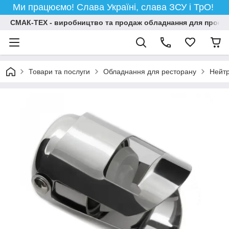
Ми працюємо! Слава Україні, слава ЗСУ і ТрО!
СМАК-ТЕХ - виробництво та продаж обладнання для професій
Товари та послуги
Обладнання для ресторану
Нейт