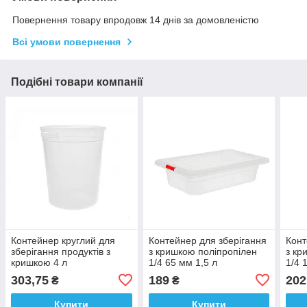
Повернення товару впродовж 14 днів за домовленістю
Всі умови повернення
Подібні товари компанії
Контейнер круглий для
Контейнер для зберігання
Конт
зберігання продуктів з
з кришкою поліпропілен
з кр
кришкою 4 л
1/4 65 мм 1,5 л
1/4 
303,75
189
202
₴
₴
Купити
Купити