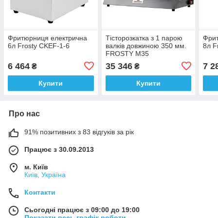
Фритюрниця електрична
Тісторозкатка з 1 парою
Фри
6л Frosty CKEF-1-6
валків довжиною 350 мм.
8л F
FROSTY M35
6 464
35 346
7 2
₴
₴
Купити
Купити
Про нас
91% позитивних з 83 відгуків за рік
Працює з 30.09.2013
м. Київ
Київ, Україна
Контакти
Сьогодні працює з 09:00 до 19:00
Показати весь графік роботи