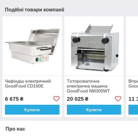
Подібні товари компанії
Чафіндіш електричний
Тісторозкаточна
Вітр
GoodFood CD100E
електрична машина
Goo
GoodFood NM300WT
настільна
6 675
20 025
11 
₴
₴
Купити
Купити
Про нас