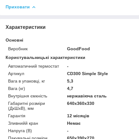
Приховати
Характеристики
Основні
Виробник
GoodFood
Користувальницькі характеристики
Автоматичний термостат
-
Артикул
CD300 Simple Style
Вага в упаковці, кг
5,3
Вага (кг)
4,7
Внутрішня ємкність
нержавіюча сталь
Габаритні розміри
640х360х330
(ДхШхВ), мм
Гарантія
12 місяців
Зливнийй кран
Немає
Напруга (В)
-
Пакувальні розміри
650х390х270