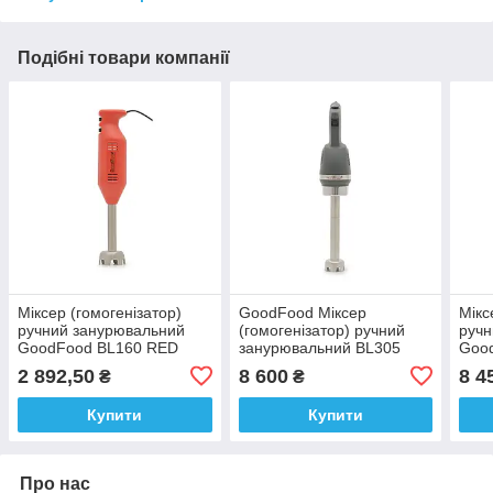
Подібні товари компанії
Міксер (гомогенізатор)
GoodFood Міксер
Мікс
ручний занурювальний
(гомогенізатор) ручний
ручн
GoodFood BL160 RED
занурювальний BL305
Goo
GREY
2 892,50
8 600
8 4
₴
₴
Купити
Купити
Про нас