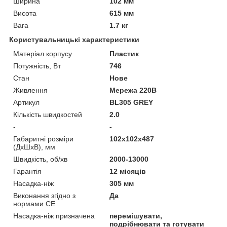
Ширина
102 мм
Висота
615 мм
Вага
1.7 кг
Користувальницькі характеристики
Матеріал корпусу
Пластик
Потужність, Вт
746
Стан
Нове
Живлення
Мережа 220В
Артикул
BL305 GREY
Кількість швидкостей
2.0
-
-
Габаритні розміри
102х102х487
(ДхШхВ), мм
Швидкість, об/хв
2000-13000
Гарантія
12 місяців
Насадка-ніж
305 мм
Виконання згідно з
Да
нормами СЕ
Насадка-ніж призначена
перемішувати,
подрібнювати та готувати