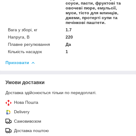
соуси, пасти, фруктові та
овочеві пюре, емульсії,
муси, тісто для млинців,
джеми, протерті супи та
печінкові паштети.
Вага у зборі, кг
1.7
Напруга, В
220
Плавне регулювання
Да
Кількість насадок
1
Приховати
Умови доставки
Доставка здійснюється тільки по передоплаті.
Нова Пошта
Delivery
Самовивозом
Доставка поштою