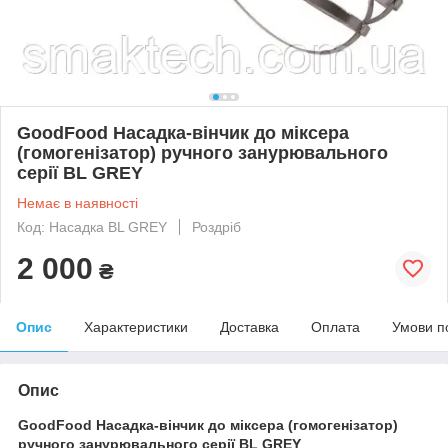
GoodFood Насадка-вінчик до міксера
(гомогенізатор) ручного занурювального
серії BL GREY
Немає в наявності
Код: Насадка BL GREY
Роздріб
2 000
₴
Опис
Характеристики
Доставка
Оплата
Умови п
Опис
GoodFood Насадка-вінчик до міксера (гомогенізатор)
ручного занурювального серії BL GREY