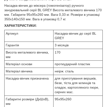
Насадка-вінчик до міксера (гомогенізатор) ручного
занурювальний серії BL GREY Висота металевого вінчика 170
мм. Габарити 95х95х260 мм. Вага 0,33 кг. Розміри в упаковці
350x140x150 мм. Вага в упаковці 0,7 кг.
ХАРАКТЕРИСТИКИ:
Артикул
Насадка-вінчик до серії BL
GREY
Гарантія
3 місяців
Висота металевого вінчика,
170
мм
Матеріал основи
протиударний пластик
Матеріал вінчика
неірж. сталь
Насадка-вінчик призначена
для приготування вершків,
безе, тіста для млинців та
оладок, картопляного пюре,
сирних мас.
Габаритні розміри (ДхШхВ),
95х95х260
мм