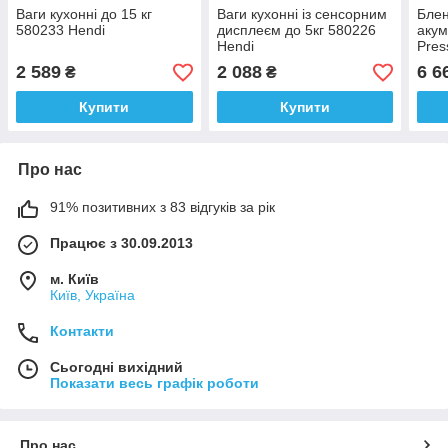
Ваги кухонні до 15 кг
Ваги кухонні із сенсорним
Блен
580233 Hendi
дисплеєм до 5кг 580226
акум
Hendi
Pres
Hend
2 589
2 088
6 6
₴
₴
Купити
Купити
Про нас
91% позитивних з 83 відгуків за рік
Працює з 30.09.2013
м. Київ
Київ, Україна
Контакти
Сьогодні вихідний
Показати весь графік роботи
Про нас