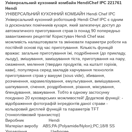
Універсальний кухонний комбайн HendiChef IPC 221761
Hendi
УНІВЕРСАЛЬНИЙ КУХОННИЙ КОМБАЙН Hendi Chef IPC
Універсальний кухонний роботошеф Hendi Chef IPC є одним
із досконалих помічників кухаря, який запезпечує доступ до
автоматичного приготування страв із понад 90 попередньо
завантажених рецептів! Користувач Hendi Chef має
можливість налаштовувати та змінювати параметри роботи на
постійній основі під час приготування. Кількість функцій
вражає: загальне приготування їжі, подрібнення (до прикладу,
льоду), змішування, замішування тіста, приготування на пару,
смаження, мелення (твердих продуктів, на кшталт горіхів,
кави), популярна серед закладів харчування технологія
приготування страв у вакуумі (sous vide), збивання,
розчинення, карамелізування, емульгування, вимішування,
шаткування, січення, роздрібнення, різання, міксування,
блендування, зважування. Тобто в одному застосунку
поєднано 20 куховарських можливостей! Додаткові функції: -
відображення фотографій інгредієнтів даної страви -
кольоровий дисплей функцій та параметрів TFT
(тонкоплівковий транзистор)
Виробник Hendi
Матеріал виробу ABS;PA (Polyamide/Nylon);PC;18/8 SS
Управління Цифрове