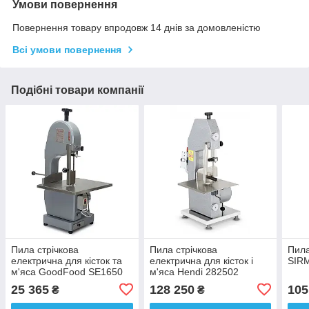
Умови повернення
Повернення товару впродовж 14 днів за домовленістю
Всі умови повернення
Подібні товари компанії
Пила стрічкова
Пила стрічкова
Пила
електрична для кісток та
електрична для кісток і
SIR
м'яса GoodFood SE1650
м'яса Hendi 282502
25 365
128 250
105
₴
₴