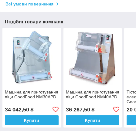
Всі умови повернення
Подібні товари компанії
Машина для приготування
Машина для приготування
Тіст
піци GoodFood NM30APD
піци GoodFood NM40APD
еле
Goo
наст
34 042,50
36 267,50
20 
₴
₴
Купити
Купити