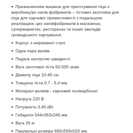
Призначенням машини для приготування піци є
виробництво напів-фабрикатів – тістових заготовок для
піци для харчової промисловості з подальшою
реалізацією цих напівфабрикатів в магазинах,
супермаркетах, ресторанах та інших закладів
громадського харчування.
Корпус з неіржавної сталі.
Одна пара валків.
Педаль контролю швидкості.
Вага заготовок тіста 50-500 грам.
Діаметр піци 10-40 см.
Товщина тіста 0,7 - 5,4 мм.
Матеріал валиків - харчовий полікарбонат.
Напруга 220 В.
Потужність 0,45 кВт.
Габарити 544х363х346 мм.
Вага 26 кг.
Пакувальні розміри 680х500х520 мм.