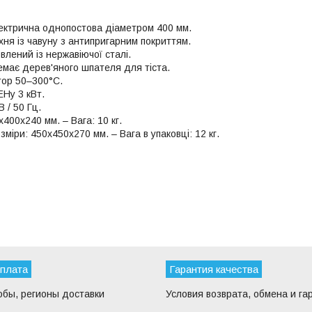
ктрична однопостова діаметром 400 мм.
хня із чавуну з антипригарним покриттям.
влений із нержавіючої сталі.
емає дерев'яного шпателя для тіста.
ор 50–300°С.
ЕНу 3 кВт.
В / 50 Гц.
400х240 мм. – Вага: 10 кг.
зміри: 450х450х270 мм. – Вага в упаковці: 12 кг.
оплата
Гарантия качества
обы, регионы доставки
Условия возврата, обмена и га