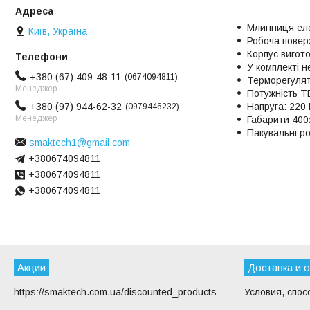
Млинниця еле
Київ, Україна
Робоча повер
Корпус вигото
У комплекті н
+380 (67) 409-48-11
0674094811
Терморегулят
Менеджер
Потужність Т
+380 (97) 944-62-32
Напруга: 220 
0979446232
Менеджер
Габарити 400х
Пакувальні ро
smaktech1@gmail.com
+380674094811
+380674094811
+380674094811
Акции
Доставка и 
https://smaktech.com.ua/discounted_products
Условия, спос