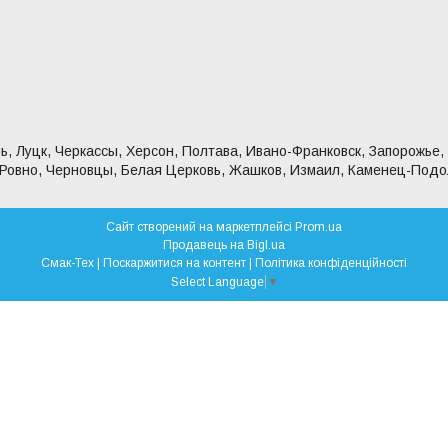
ь, Луцк, Черкассы, Херсон, Полтава, Ивано-Франковск, Запорожье,
 Ровно, Черновцы, Белая Церковь, Жашков, Измаил, Каменец-Подо
Сайт створений на маркетплейсі
Prom.ua
Продавець на Bigl.ua
Смак-Тех |
Поскаржитися на контент
|
Політика конфіденційності
Select Language
▼