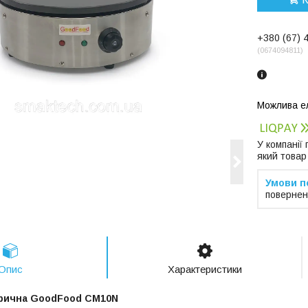
+380 (67) 
0674094811
У компанії
який товар
повернен
Опис
Характеристики
рична GoodFood CM10N