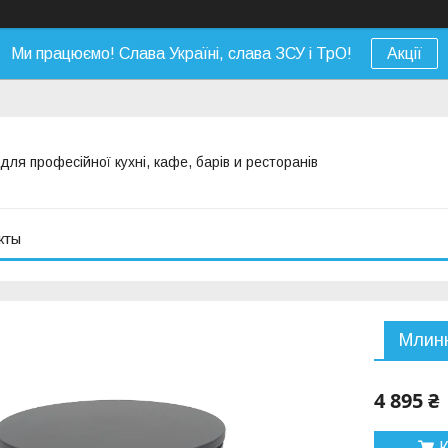
Ми працюємо! Слава Україні, слава ЗСУ і ТрО!
Акції
я професійної кухні, кафе, барів и ресторанів
кты
Млин
4 895 ₴
К