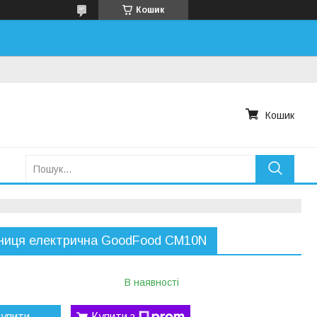
Кошик
Кошик
ниця електрична GoodFood CM10N
В наявності
упити
Купити з