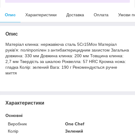
Опис
Характеристики
Доставка
Оплата
Умови п
Опис
Матеріал клинка: нержавіюча сталь 5Cr15Mov Матеріал
руків'я: поліпропілен з антибактерицидним захистом Загальна
довжина: 330 мм Довжина клинка: 200 мм Товщина клинка:
2,7 мм Твердість за шкалою Роквелла: 57 HRC Кромка ножа:
гладка Колір: зелений Вага: 190 г Рекомендується ручне
миття
Характеристики
Основні
Виробник
One Chef
Колір
Зелений