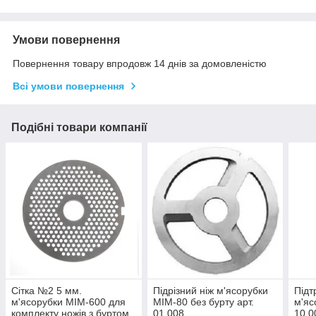
Умови повернення
Повернення товару впродовж 14 днів за домовленістю
Всі умови повернення
Подібні товари компанії
Сітка №2 5 мм.
Підрізний ніж м'ясорубки
Підт
м'ясорубки МІМ-600 для
МІМ-80 без бурту арт.
м'яс
комплекту ножів з буртом
01.008
10.0