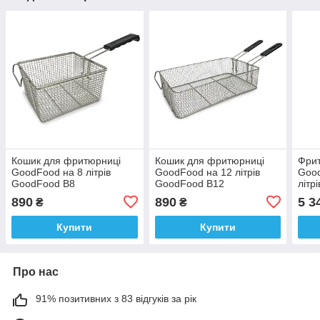
Кошик для фритюрниці
Кошик для фритюрниці
Фрит
GoodFood на 8 літрів
GoodFood на 12 літрів
Goo
GoodFood B8
GoodFood B12
літрі
890
890
5 3
₴
₴
Купити
Купити
Про нас
91% позитивних з 83 відгуків за рік